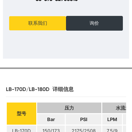
联系我们
询价
LB-170D/LB-180D
详细信息
压力
水流量
型号
Bar
PSI
LPM
G
LB-170D
150/173
2175/2508
7.5/9
2/