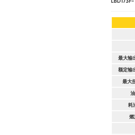
LBD173F-
最大输出功
额定输出功
最大扭
油
耗油
燃