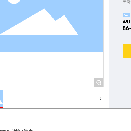
关键
wu
86
+