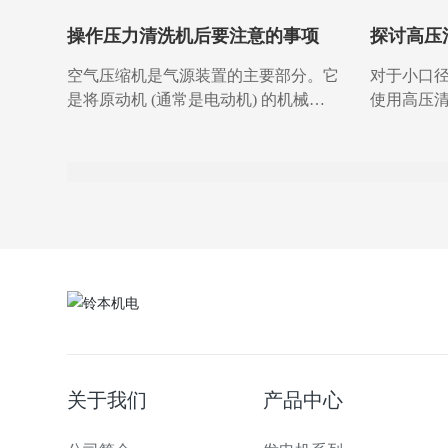
操作压力清洗机后要注意的事项
探讨高压
的主要用
空气压缩机是气源装置的主要部分。它
对于小口
是将原动机 (通常是电动机) 的机械能
使用高压
转换为空气的压力能的装置。它是压缩
使用高压
空气的压力发生装置。 一、空气压缩
效率高、
机的使用 1压缩空气作为驱动力: 共有
在清洗过
各种气动驱动机械，Sullair空压机配件
气动工具排气压力为7至8千克/平方厘
米，用于控制仪表和自动化设备，压力
约为6千克/cm2，自动门窗，开启和关
闭，压力在2 ~ 4千克/cm2之间，制药工
业、酿酒工业中的搅拌压力为4千
克/cm2，纬纱在喷气织机中的吹气压力
为1 ~ 2千克/cm2，在大型柴油机中的启
动压力为25 ~ 60千克/cm2，油井压裂压
关于我们
产品中心
力为150千克/cm2，“两定律” 约为油压
50千克/cm2，高压爆破开采压力约为